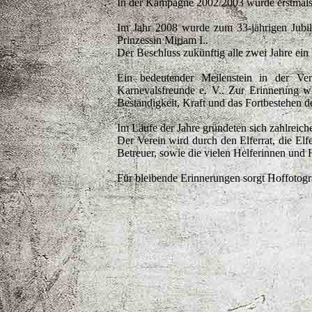
In der Kampagne 2002/2003 wurde erstmals m
Im Jahr 2008 wurde zum 33-jährigen Jubilä
Prinzessin Miriam I..
Der Beschluss zukünftig alle zwei Jahre ei
Ein bedeutender Meilenstein in der Ver
Karnevalsfreunde e. V.. Zur Erinnerung w
Beständigkeit, Kraft und das Fortbestehen d
Im Laufe der Jahre gründeten sich zahlrei
Der Verein wird durch den Elferrat, die Elf
Betreuer, sowie die vielen Helferinnen und 
Für bleibende Erinnerungen sorgt Hoffotogra