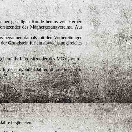
einer geselligen Runde heraus von Herbert
Vorsitzender des Männergesangvereins). Aus
ns begannen damals mit den Vorbereitungen
 der Grundstein für ein abwechslungsreiches
 (ebenfalls 1. Vorsitzender des MGV) wurde
). In den folgenden Jahren übernahmen Karl
nten.
nnen.
Jahre begleiteten.