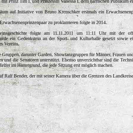
it Prinz Tim I. und Prinzessin Vanessa I. dem närrischen Publikum ein
um auf Initiative von Bruno Krenschker erstmals ein Erwachsenenpri
n Erwachsenenprinzenpaar zu proklamieren folgte in 2014.
einsgeschichte folgte am 11.11.2011 um 11:11 Uhr mit der off
urde ein Gedenkstein an der Sport- und Kulturhalle gesetzt sowie 
es Vereins.
che Gruppen, darunter Garden, Showtanzgruppen für Männer, Frauen u
en und die Senatoren unterstützt. Ebenso unverzichtbar sind die Techn
Helfer im Hintergrund, die jede Sitzung erst möglich machen.
f Ralf Bender, der mit seiner Kamera über die Grenzen des Landkreises