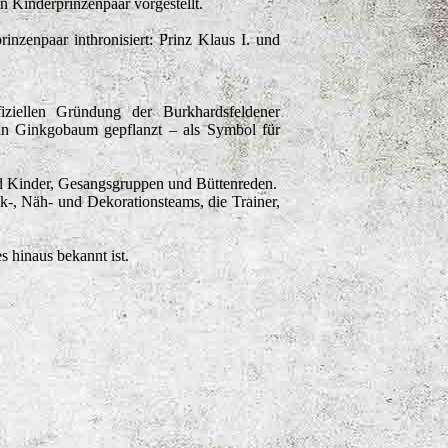
 Kinderprinzenpaar vorgestellt.
nzenpaar inthronisiert: Prinz Klaus I. und
iziellen Gründung der Burkhardsfeldener
ein Ginkgobaum gepflanzt – als Symbol für
nd Kinder, Gesangsgruppen und Büttenreden.
ik-, Näh- und Dekorationsteams, die Trainer,
 hinaus bekannt ist.