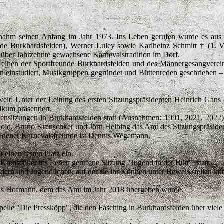
 nahm seinen Anfang im Jahr 1973. Ins Leben gerufen wurde es aus 
nde Burkhardsfelden), Werner Luley sowie Karlheinz Schmitt † (1. 
n über Jahrzehnte gewachsene Karnevalstradition im Dorf.
Reihen der Sportfreunde Burkhardsfelden und des Männergesangverei
en einstudiert, Musikgruppen gegründet und Büttenreden geschrieben –
weit: Unter der Leitung des ersten Sitzungspräsidenten Heinrich Gans
kum präsentiert.
ensitzungen in Burkhardsfelden statt (Ausnahmen: 1991, 2021, 2022
nold, Bruno Krenschker und Jörn Helbing das Amt des Sitzungspräside
feldener Karnevalsfreunde ist Dennis Wegemann.
einen festen Platz ein.
Krenschker ins Leben gerufene Sitzung "Jugend in der Bütt" statt.
dern und Jugendlichen, auf der sie ihr Können unter Beweis stellen kö
mas Hofmann, dem das Amt im Jahr 2018 übergeben wurde.
pelle "Die Pressköpp", die den Fasching in Burkhardsfelden über viele 