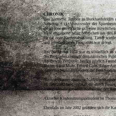
CHRONIK
Das närrische Treiben in Burkhardsfelden
Nebeling † (1. Vorsitzender der Sportfreu
dieser Idee entwickelte sich eine inzwische
Viele engagierte junge Menschen aus den 
für die erste Karnevalssitzung. Tänze wurd
und unterhaltsames Programm war gelegt.
Am 26. Januar 1974 war es schließlich so 
das Programm erstmals dem närrischen Publi
Ab diesem Zeitpunkt fanden jährlich Fremd
Jünger, Ernst Mohr, Erhard Gans, Edgar Ar
Aktueller Sitzungspräsident der Burkhards
Auch der karnevalistische Nachwuchs nimmt 
Im Jahr 2002 fand erstmals die durch Bruno 
Hier gehört die große Bühne alleine den Kin
Aktueller Kindersitzungspräsident ist Tho
Ebenfalls im Jahr 2002 gründete sich die Ka