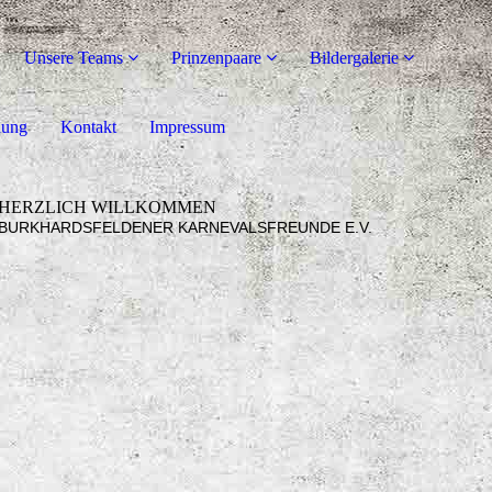
Unsere Teams
Prinzenpaare
Bildergalerie
dung
Kontakt
Impressum
HERZLICH WILLKOMMEN
BURKHARDSFELDENER KARNEVALSFREUNDE E.V.